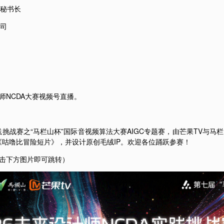
副秘书长
公司
师NCDA大赛视频号直播。
C实践挑战赛之“马栏山杯”国际音视频算法大赛AIGC专题赛，由芒果TV与
《咕噜比冒险短片》，并设计原创毛绒IP。欢迎各位踊跃参赛！
击下方图片即可跳转）